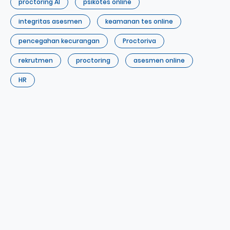
proctoring AI
psikotes online
integritas asesmen
keamanan tes online
pencegahan kecurangan
Proctoriva
rekrutmen
proctoring
asesmen online
HR