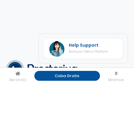
Help Support
Bantuan Teknis Platform
Coba Gratis
Beranda
Minimize
Proctoriva
merupakan platform psikotes online yang
dilengkapi dengan pengawasan, kemudahan dan keamanan
dengan hasil akurat secara realtime.
Rekrutiva Office
Jl. KH Abdullah Syafei No.23A, Kebon Baru, Tebet, Jakarta
Selatan, Indonesia 12830
halo@rekrutiva.com