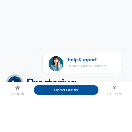
Help Support
Bantuan Teknis Platform
Coba Gratis
Beranda
Minimize
Proctoriva
merupakan platform psikotes online yang
dilengkapi dengan pengawasan, kemudahan dan keamanan
dengan hasil akurat secara realtime.
Rekrutiva Office
Jl. KH Abdullah Syafei No.23A, Kebon Baru, Tebet, Jakarta