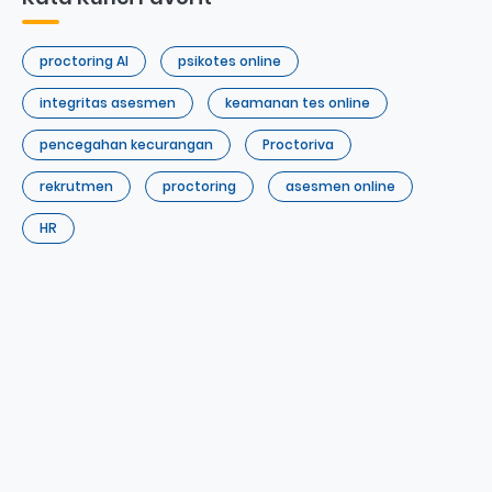
proctoring AI
psikotes online
integritas asesmen
keamanan tes online
pencegahan kecurangan
Proctoriva
rekrutmen
proctoring
asesmen online
HR